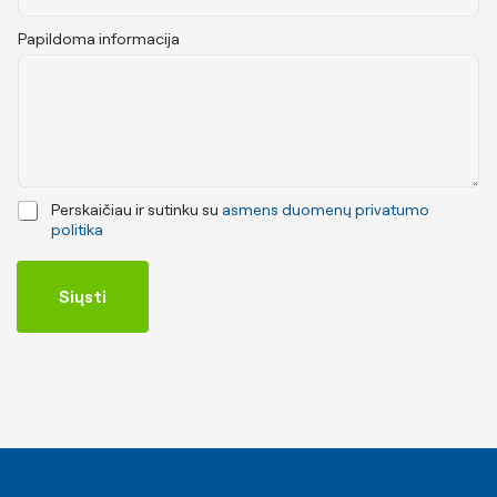
Papildoma informacija
C
Perskaičiau ir sutinku su
asmens duomenų privatumo
h
politika
e
c
k
Siųsti
b
o
x
e
s
*