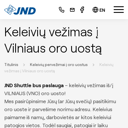
+370 665 58584
EN
info@jnd.lt
Keleivių vežimas į
Transporto nuoma
Minivenų nuoma
Vilniaus oro uostą
Mikroautobusų nuoma
Autobusų nuoma
Titulinis
Keleivių pervežimai į oro uostus
Keleivių
Automobilių nuoma
vežimas į Vilniaus oro uostą
Nuoma su vairuotoju
JND Shuttle bus paslauga
– keleivių vežimas iš/į
Minivenų
VILNIAUS (VNO) oro uosto!
Mikroautobusų
Mes pasirūpinsime Jūsų (ar Jūsų svečių) pasitikimu
oro uoste ir parvešime norimu adresu. Keleivius
Autobusų
paimame iš namų, darbovietės ar kitos keleiviui
Automobilių
patogios vietos. Todėl saugiai, patogiai ir laiku