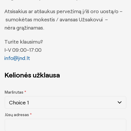
Atsisakius ar atšaukus pervežimą į/iš oro uostą/o –
sumokėtas mokestis / avansas Užsakovui –
nėra grąžinamas.
Turite klausimu?
I-V 09:00-17:00
info@jnd.lt
Kelionės užklausa
Maršrutas
*
Jūsų adresas
*