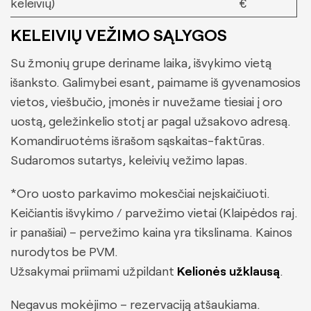
keleivių)
€
Klientams
KELEIVIŲ VEŽIMO SĄLYGOS
Su žmonių grupe deriname laika, išvykimo vietą
Gauti pasiūlymą
išanksto. Galimybei esant, paimame iš gyvenamosios
vietos, viešbučio, įmonės ir nuvežame tiesiai į oro
uostą, geležinkelio stotį ar pagal užsakovo adresą.
Komandiruotėms išrašom sąskaitas-faktūras.
Sudaromos sutartys, keleivių vežimo lapas.
*Oro uosto parkavimo mokesčiai neįskaičiuoti.
Keičiantis išvykimo / parvežimo vietai (Klaipėdos raj.
ir panašiai) – pervežimo kaina yra tikslinama. Kainos
nurodytos be PVM.
Užsakymai priimami užpildant
Kelionės užklausą
.
Negavus mokėjimo – rezervaciją atšaukiama.