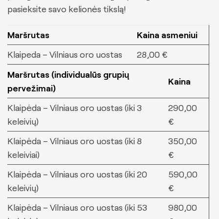
Pervežimas į oro uostus
pasieksite savo kelionės tikslą!
Keleivių vežimas į Vilniaus oro uostą
Maršrutas
Kaina asmeniui
Keleivių vežimas į Kauno oro uostą
Klaipeda – Vilniaus oro uostas
28,00 €
Keleivių vežimas į Palangos oro uostą
Keleivių vežimas į Rygos oro uostą
Maršrutas (individualūs grupių
Kaina
Keleivių vežimas į Varšuvos oro uostą
pervežimai)
Klaipėda – Vilniaus oro uostas (iki 3
290,00
Kelionės
keleivių)
€
Kelionės po Lietuvą
Klaipėda – Vilniaus oro uostas (iki 8
350,00
Kelionės moksleiviams
keleiviai)
€
Kelionės kolektyvams
Klaipėda – Vilniaus oro uostas (iki 20
590,00
Pažintinės kelionės autobusu
keleivių)
€
Apie mus
Klaipėda – Vilniaus oro uostas (iki 53
980,00
Kontaktai