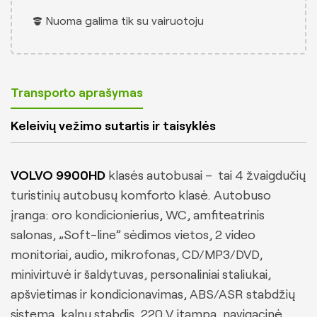
Nuoma galima tik su vairuotoju
Klientams
Gauti pasiūlymą
Transporto aprašymas
Keleivių vežimo sutartis ir taisyklės
VOLVO 9900HD
klasės autobusai – tai 4 žvaigdučių
turistinių autobusų komforto klasė. Autobuso
įranga: oro kondicionierius, WC, amfiteatrinis
salonas, „Soft-line” sėdimos vietos, 2 video
monitoriai, audio, mikrofonas, CD/MP3/DVD,
minivirtuvė ir šaldytuvas, personaliniai staliukai,
apšvietimas ir kondicionavimas, ABS/ASR stabdžių
sistema, kalnų stabdis, 220 V įtampa, navigacinė