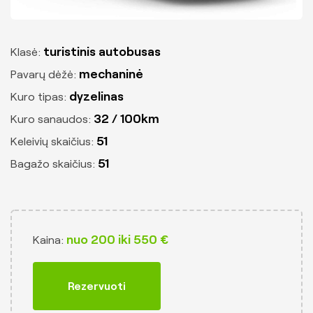
Pervežimas į oro uostus
Keleivių vežimas į Vilniaus oro uostą
turistinis autobusas
Klasė:
Keleivių vežimas į Kauno oro uostą
mechaninė
Pavarų dėžė:
Keleivių vežimas į Palangos oro uostą
dyzelinas
Kuro tipas:
Keleivių vežimas į Rygos oro uostą
32 / 100km
Kuro sanaudos:
Keleivių vežimas į Varšuvos oro uostą
51
Keleivių skaičius:
Kelionės
51
Bagažo skaičius:
Kelionės po Lietuvą
Kelionės moksleiviams
Kelionės kolektyvams
nuo 200 iki 550 €
Kaina:
Pažintinės kelionės autobusu
Apie mus
Rezervuoti
Kontaktai