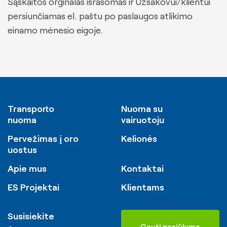
Sąskaitos orginalas išrašomas ir Užsakovui/klientui
persiunčiamas el. paštu po paslaugos atlikimo
einamo mėnesio eigoje.
Transporto
Nuoma su
nuoma
vairuotoju
Pervežimas į oro
Kelionės
uostus
Apie mus
Kontaktai
ES Projektai
Klientams
Susisiekite
Gauti pasiūlymą