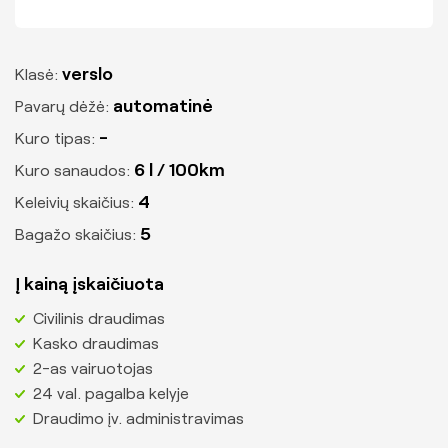
Pervežimas į oro uostus
Keleivių vežimas į Vilniaus oro uostą
verslo
Klasė:
Keleivių vežimas į Kauno oro uostą
automatinė
Pavarų dėžė:
Keleivių vežimas į Palangos oro uostą
-
Kuro tipas:
Keleivių vežimas į Rygos oro uostą
6 l / 100km
Kuro sanaudos:
Keleivių vežimas į Varšuvos oro uostą
4
Keleivių skaičius:
Kelionės
5
Bagažo skaičius:
Kelionės po Lietuvą
Į kainą įskaičiuota
Kelionės moksleiviams
Civilinis draudimas
Kelionės kolektyvams
Kasko draudimas
Pažintinės kelionės autobusu
2-as vairuotojas
24 val. pagalba kelyje
Apie mus
Draudimo įv. administravimas
Kontaktai