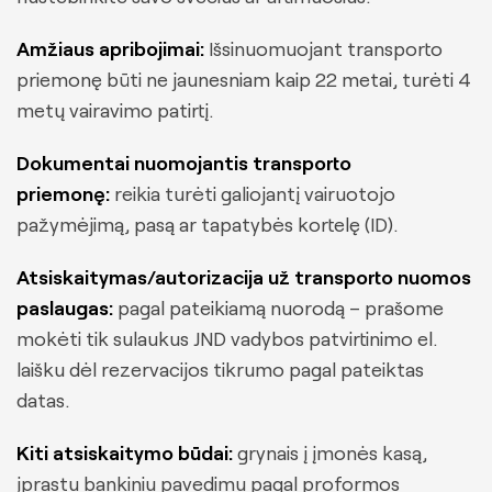
Amžiaus apribojimai:
Išsinuomuojant transporto
priemonę būti ne jaunesniam kaip 22 metai, turėti 4
metų vairavimo patirtį.
Dokumentai nuomojantis transporto
priemonę:
reikia turėti galiojantį vairuotojo
pažymėjimą, pasą ar tapatybės kortelę (ID).
Atsiskaitymas/autorizacija už transporto nuomos
paslaugas:
pagal pateikiamą nuorodą – prašome
mokėti tik sulaukus JND vadybos patvirtinimo el.
laišku dėl rezervacijos tikrumo pagal pateiktas
datas.
Kiti atsiskaitymo būdai:
grynais į įmonės kasą,
įprastu bankiniu pavedimu pagal proformos