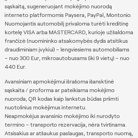
sąskaitą, sugeneruojant mokėjimo nuorodą
interneto platformomis Paysera, PayPal, Montonio.
Nuomojantis automobilį privaloma turėti kreditinę
kortelę VISA arba MASTERCARD, kurioje užšaldoma
frančizė (nuomininko atsakomybės dydis atsitikus
draudiminiam įvykiui) – lengviesiems automobiliams
– nuo 300 Eur, mikroautobusams (iki 9 vietų) – nuo
440 Eur.
Avansiniam apmokėjimui išrašoma išansktinė
sąskaita / proforma ar pateikiama mokėjimo
nuoroda, QR kodas kaip lankstus būdas priimti
nuotolinius mokėjimus internetu.
Neapmokėjus avansinio mokėjimo iki nurodyto
termino – transporto rezervacija, nėra tvirtinama.
Atsisakius ar atšaukus paslaugas, transporto nuomą,