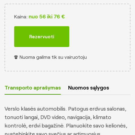
Klientams
nuo 56 iki 76 €
Kaina:
Gauti pasiūlymą
Rezervuoti
Nuoma galima tik su vairuotoju
Transporto aprašymas
Nuomos sąlygos
Verslo klasės automobilis. Patogus erdvus salonas,
tonuoti langai, DVD video, navigacija, klimato
kontrolė, erdvi bagažinė. Planuokite savo kelionės,
nustebinkite savo svečius ar artimuosius.